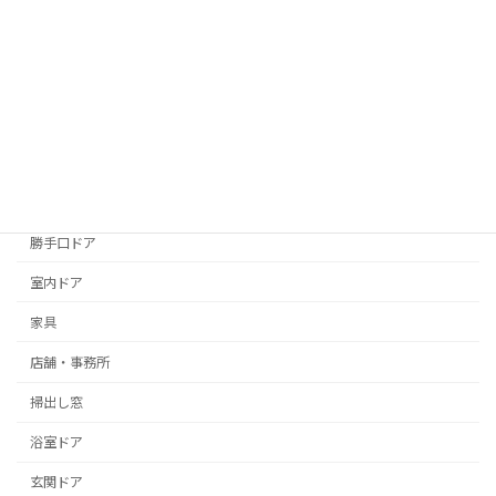
神戸市須磨区
芦屋市
西宮市
高砂市
ショーケース
一般住宅
勝手口ドア
室内ドア
家具
店舗・事務所
掃出し窓
浴室ドア
玄関ドア