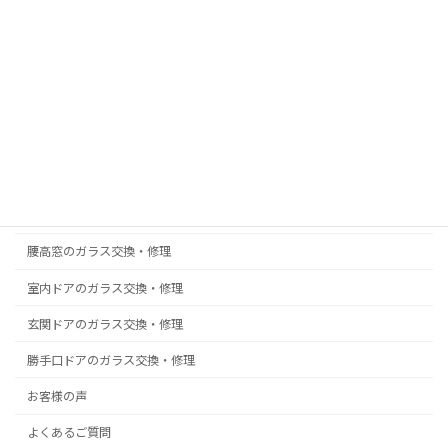
お店・商業施設のガラス交換
機能性ガラス・複層ペアガラス
防犯ガラスの取付・交換
真空ガラス スペーシア｜クリアFit
掃出し窓のガラス交換・修理
浴室ドアの樹脂パネル交換
腰高窓のガラス交換・修理
室内ドアのガラス交換・修理
玄関ドアのガラス交換・修理
勝手口ドアのガラス交換・修理
お客様の声
よくあるご質問