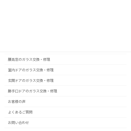
機能性ガラス・複層ペアガラス
防犯ガラスの取付・交換
真空ガラス スペーシア｜クリアFit
掃出し窓のガラス交換・修理
浴室ドアの樹脂パネル交換
腰高窓のガラス交換・修理
室内ドアのガラス交換・修理
玄関ドアのガラス交換・修理
勝手口ドアのガラス交換・修理
お客様の声
よくあるご質問
お問い合わせ