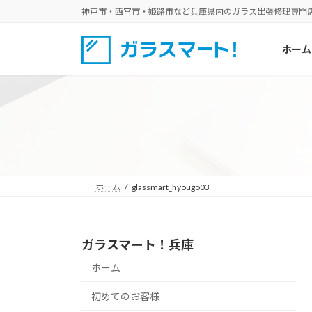
コ
ナ
神戸市・西宮市・姫路市など兵庫県内のガラス出張修理専門
ン
ビ
テ
ゲ
ホーム
ン
ー
ツ
シ
へ
ョ
ス
ン
キ
に
ッ
移
プ
動
ホーム
glassmart_hyougo03
ガラスマート！兵庫
ホーム
初めてのお客様