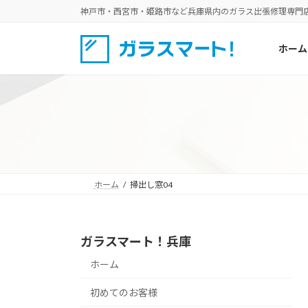
コ
ナ
神戸市・西宮市・姫路市など兵庫県内のガラス出張修理専門
ン
ビ
テ
ゲ
ホーム
ン
ー
ツ
シ
へ
ョ
ス
ン
キ
に
ッ
移
プ
動
ホーム
掃出し窓04
ガラスマート！兵庫
ホーム
初めてのお客様