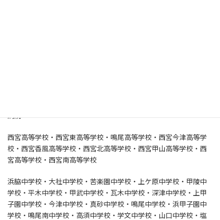
学校や病院の窓ガラス交換もお
任せください | 西宮市
アガペ甲山病院・有馬病院・上ヶ原病院・協和マリナホスピタ
ル・坂上田病院・笹生病院・仁明会病院・高田上谷病院・谷向病
院・西宮回生病院・西宮協立脳神経外科病院・西宮協立リハビリ
テーション病院・西宮敬愛会病院・西宮市立中央病院・西宮すな
ご医療福祉センター・西宮渡辺病院・布谷整形外科病院・兵庫医
科大学病院・兵庫県立西宮病院・北摂中央病院・三好病院・明和
病院
西宮高等学校・西宮東高等学校・鳴尾高等学校・西宮今津高等学
校・西宮香風高等学校・西宮北高等学校・西宮甲山高等学校・西
宮高等学校・西宮南高等学校
浜脇中学校・大社中学校・苦楽園中学校・上ケ原中学校・甲陵中
学校・平木中学校・甲武中学校・瓦木中学校・深津中学校・上甲
子園中学校・今津中学校・真砂中学校・鳴尾中学校・浜甲子園中
学校・鳴尾南中学校・高須中学校・学文中学校・山口中学校・塩