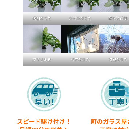
透明ガラス
かすみガラス
網入り透明
アクリル板
ペアガラス
防犯ガラス
スピード駆け付け！
町のガラス屋