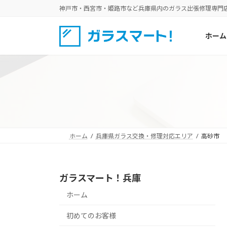
コ
ナ
神戸市・西宮市・姫路市など兵庫県内のガラス出張修理専門
ン
ビ
テ
ゲ
ホーム
ン
ー
ツ
シ
へ
ョ
ス
ン
キ
に
ッ
移
プ
動
ホーム
兵庫県ガラス交換・修理対応エリア
高砂市
ガラスマート！兵庫
ホーム
初めてのお客様