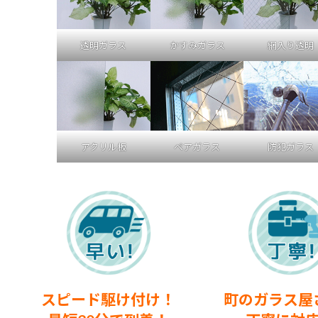
透明ガラス
かすみガラス
網入り透明
アクリル板
ペアガラス
防犯ガラス
スピード駆け付け！
町のガラス屋