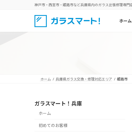
コ
ナ
神戸市・西宮市・姫路市など兵庫県内のガラス出張修理専門
ン
ビ
テ
ゲ
ホーム
ン
ー
ツ
シ
へ
ョ
ス
ン
キ
に
ッ
移
プ
動
ホーム
兵庫県ガラス交換・修理対応エリア
姫路市
ガラスマート！兵庫
ホーム
初めてのお客様