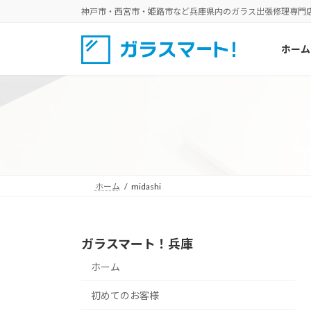
コ
ナ
神戸市・西宮市・姫路市など兵庫県内のガラス出張修理専門
ン
ビ
テ
ゲ
ホーム
ン
ー
ツ
シ
へ
ョ
ス
ン
キ
に
ッ
移
プ
動
ホーム
midashi
ガラスマート！兵庫
ホーム
初めてのお客様